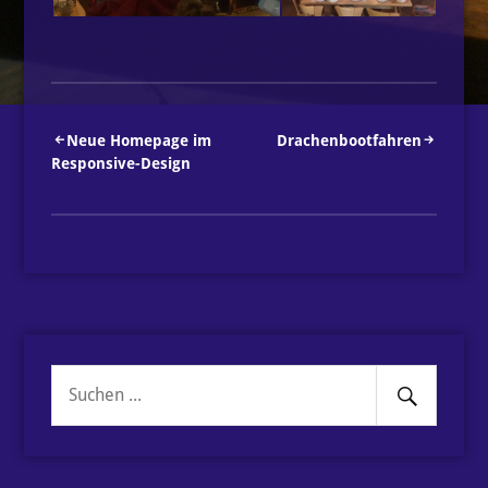
Beitragsnavigation
Neue Homepage im
Drachenbootfahren
Responsive-Design
Senden
Suche
nach: