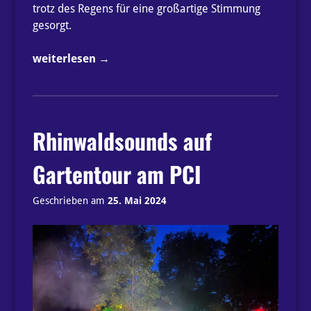
trotz des Regens für eine großartige Stimmung
gesorgt.
„Wir
weiterlesen
→
trotzten
dem
Regen!
#kleinesfest“
Rhinwaldsounds auf
Gartentour am PCI
Geschrieben am
25. Mai 2024