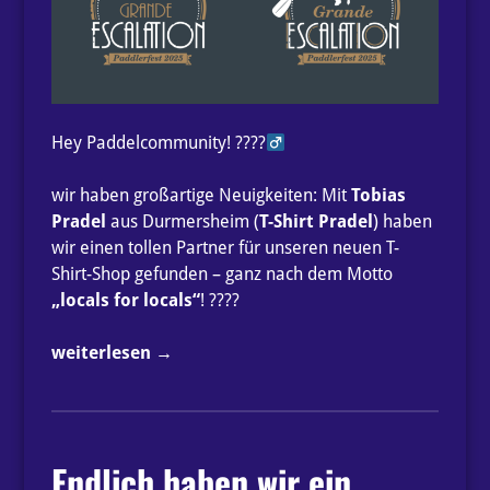
Hey Paddelcommunity! ????‍
wir haben großartige Neuigkeiten: Mit
Tobias
Pradel
aus Durmersheim (
T-Shirt Pradel
) haben
wir einen tollen Partner für unseren neuen T-
Shirt-Shop gefunden – ganz nach dem Motto
„locals for locals“
! ????
„Shirts
weiterlesen
→
ab
sofort
im
neuen
Endlich haben wir ein
PCI-