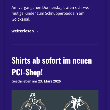
Am vergangenen Donnerstag trafen sich zwölf
mutige Kinder zum Schnupperpaddeln am
Goldkanal.
„Ferienspaß
weiterlesen
→
am
PCI“
Shirts ab sofort im neuen
PCI-Shop!
Geschrieben am
23. März 2025