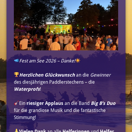
Fest am See 2026 – Danke!
Herzlichen Glückwunsch
an die
Gewinner
des diesjährigen Paddlerstechens – die
Waterprofs
!
Ein
riesiger Applaus
an die Band
Big B’s Duo
für die grandiose Musik und die fantastische
Stimmung!
Vielen Dank
an alle
Helferinnen
und
Helfer