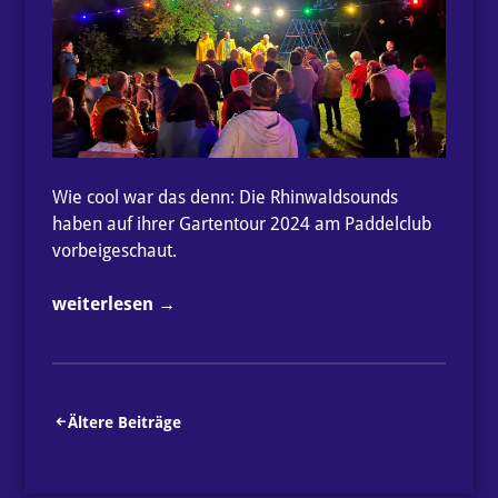
Wie cool war das denn: Die Rhinwaldsounds
haben auf ihrer Gartentour 2024 am Paddelclub
vorbeigeschaut.
„Rhinwaldsounds
weiterlesen
→
auf
Gartentour
am
PCI“
Beitragsnavigation
Ältere Beiträge