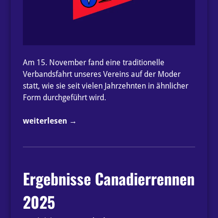
Am 15. November fand eine traditionelle
Verbandsfahrt unseres Vereins auf der Moder
statt, wie sie seit vielen Jahrzehnten in ähnlicher
Form durchgeführt wird.
„Stellungnahme
weiterlesen
→
des
Paddelclub
Illingen
e.V.
Ergebnisse Canadierrennen
zur
Verbandsfahrt
2025
auf
der