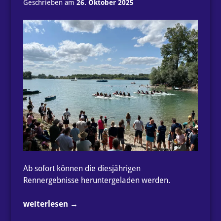
Geschrieben am
26. Oktober 2025
Moder
am
15.
November“
Ab sofort können die diesjährigen
Rennergebnisse heruntergeladen werden.
„Ergebnisse
weiterlesen
→
Canadierrennen