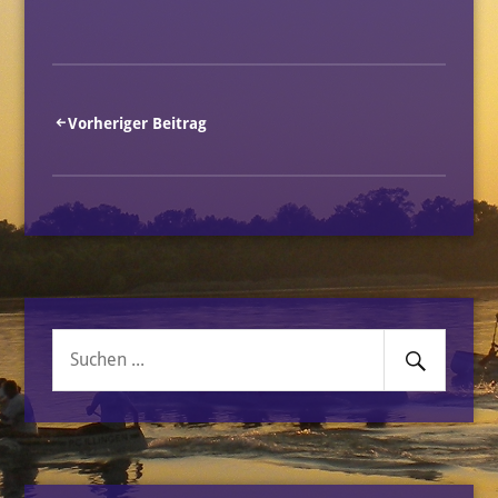
Beitragsnavigation
Vorheriger Beitrag
Senden
Suche
nach: