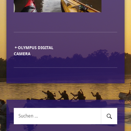
Beitragsnavigation
OLYMPUS DIGITAL
CAMERA
Senden
Suche
nach: