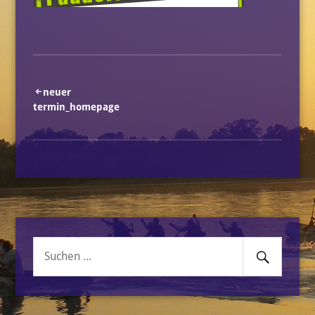
Beitragsnavigation
neuer
termin_homepage
Senden
Suche
nach: