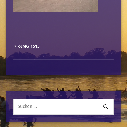
Beitragsnavigation
k-IMG_1513
Senden
Suche
nach: