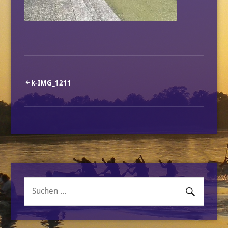
Beitragsnavigation
k-IMG_1211
Senden
Suche
nach: