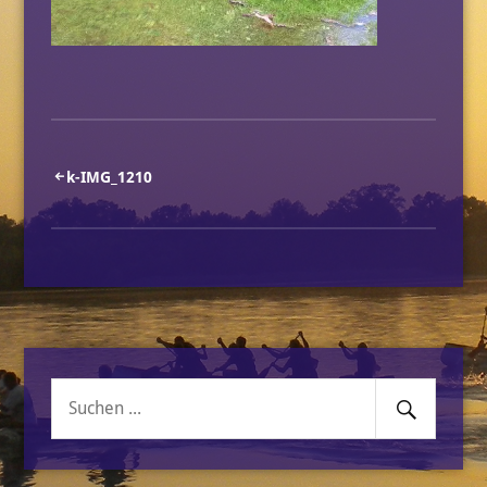
Beitragsnavigation
k-IMG_1210
Senden
Suche
nach: