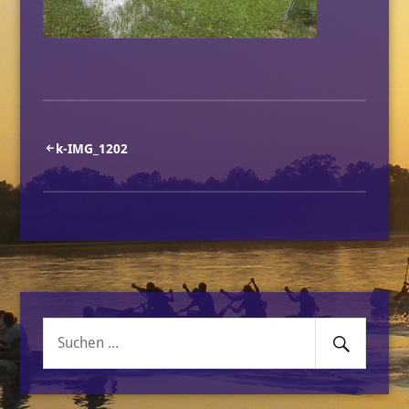
Beitragsnavigation
k-IMG_1202
Senden
Suche
nach: