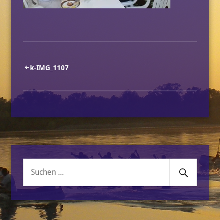
Beitragsnavigation
k-IMG_1107
Senden
Suche
nach: