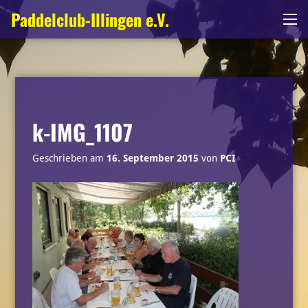
Zum
Paddelclub-Illingen e.V.
Me
Inhalt
springen
k-IMG_1107
Geschrieben am
16. September 2015
von
PCI