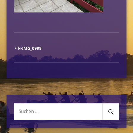
Beitragsnavigation
k-IMG_0999
Senden
Suche
nach: