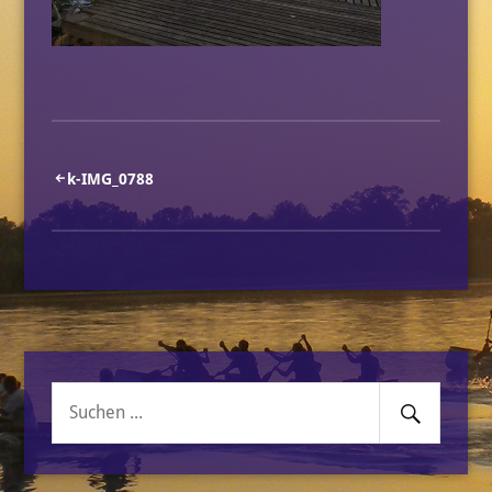
Beitragsnavigation
k-IMG_0788
Senden
Suche
nach: