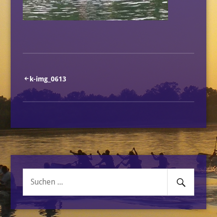
Beitragsnavigation
k-img_0613
Senden
Suche
nach: