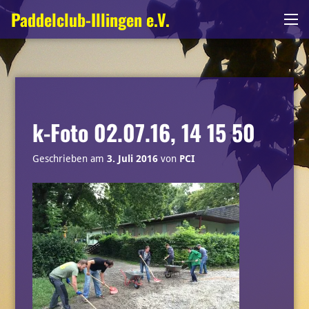
Zum
Paddelclub-Illingen e.V.
Me
Inhalt
springen
k-Foto 02.07.16, 14 15 50
Geschrieben am
3. Juli 2016
von
PCI