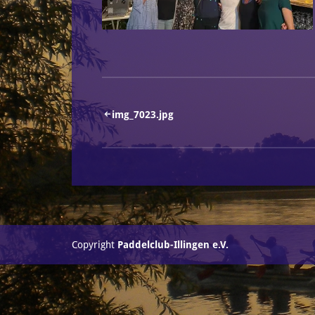
Beitragsnavigation
img_7023.jpg
Copyright
Paddelclub-Illingen e.V.