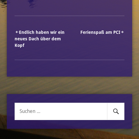
Beitragsnavigation
Endlich haben wir ein
Ferienspaß am PCI
neues Dach über dem
Kopf
Senden
Suche
nach: