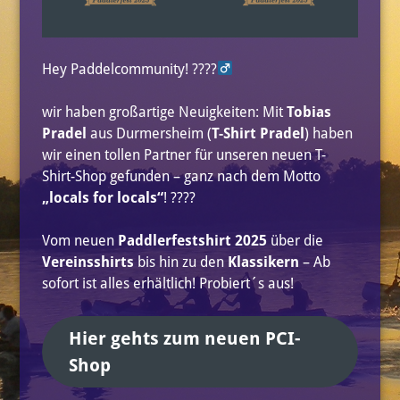
Hey Paddelcommunity! ????‍
wir haben großartige Neuigkeiten: Mit
Tobias
Pradel
aus Durmersheim (
T-Shirt Pradel
) haben
wir einen tollen Partner für unseren neuen T-
Shirt-Shop gefunden – ganz nach dem Motto
„locals for locals“
! ????
Vom neuen
Paddlerfestshirt 2025
über die
Vereinsshirts
bis hin zu den
Klassikern
– Ab
sofort ist alles erhältlich! Probiert´s aus!
Hier gehts zum neuen PCI-
Shop