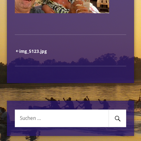
Beitragsnavigation
img_5123.jpg
Senden
Suche
nach: