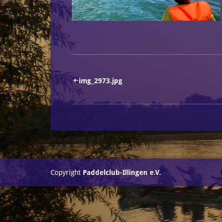
Beitragsnavigation
img_2973.jpg
Copyright
Paddelclub-Illingen e.V.