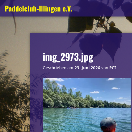
Zum
Paddelclub-Illingen e.V.
Inhalt
springen
img_2973.jpg
Geschrieben am
23. Juni 2026
von
PCI