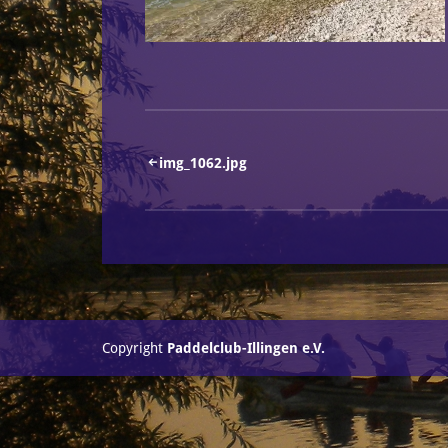
Beitragsnavigation
img_1062.jpg
Copyright
Paddelclub-Illingen e.V.