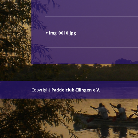
Beitragsnavigation
img_0010.jpg
Copyright
Paddelclub-Illingen e.V.