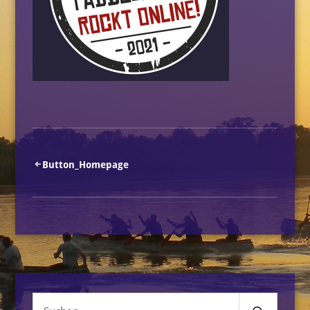
Beitragsnavigation
Button_Homepage
Senden