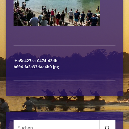
Beitragsnavigation
a5e427ca-0474-42db-
b694-fa2a33daa4b0.jpg
Senden
Suche