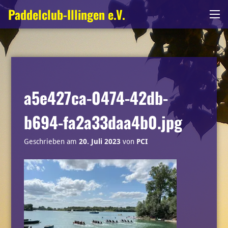
Zum
Paddelclub-Illingen e.V.
Me
Inhalt
springen
a5e427ca-0474-42db-
b694-fa2a33daa4b0.jpg
Geschrieben am
20. Juli 2023
von
PCI