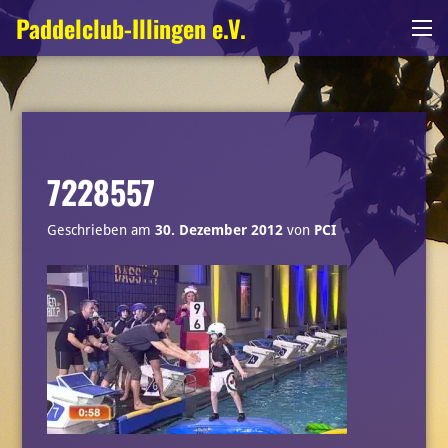
Zum
Paddelclub-Illingen e.V.
Me
Inhalt
springen
7228557
Geschrieben am
30. Dezember 2012
von
PCI