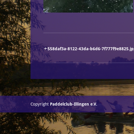
Beitragsnavigation
558daf3a-8122-43da-b6d6-7f777f9e8825.jp
Copyright
Paddelclub-Illingen e.V.