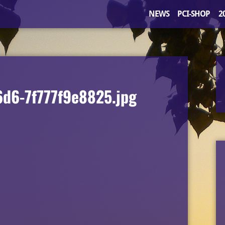
NEWS
PCI-SHOP
2
d6-7f777f9e8825.jpg