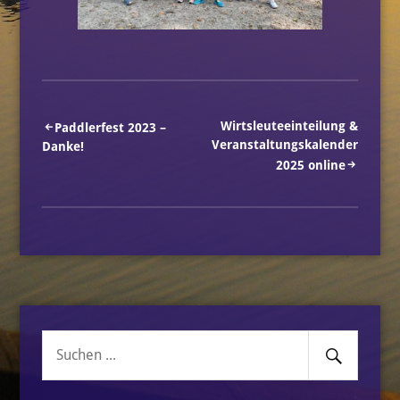
Beitragsnavigation
Wirtsleuteeinteilung &
Paddlerfest 2023 –
Veranstaltungskalender
Danke!
2025 online
Senden
Suche
nach: