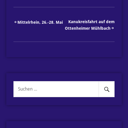
Beitragsnavigation
Kanukreisfahrt auf dem
Mittelrhein, 26.-28. Mai
Ottenheimer Mühlbach
Senden
Suche
nach: