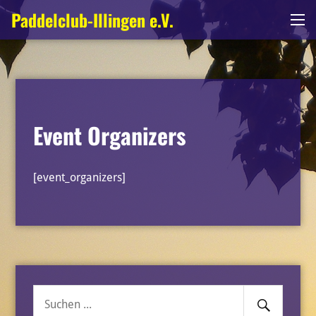
Zum
Paddelclub-Illingen e.V.
Me
Inhalt
springen
Event Organizers
[event_organizers]
Senden
Suche