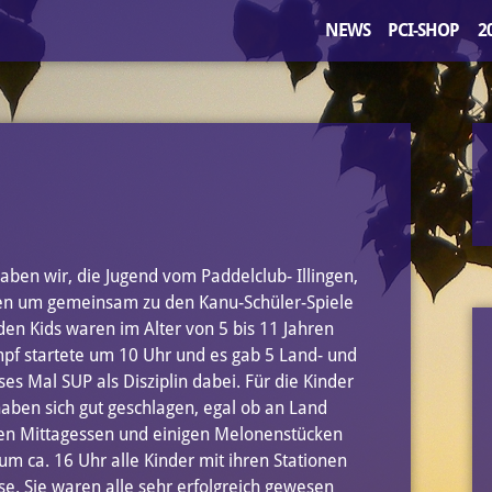
NEWS
PCI-SHOP
2
ben wir, die Jugend vom Paddelclub- Illingen,
fen um gemeinsam zu den Kanu-Schüler-Spiele
en Kids waren im Alter von 5 bis 11 Jahren
f startete um 10 Uhr und es gab 5 Land- und
s Mal SUP als Disziplin dabei. Für die Kinder
aben sich gut geschlagen, egal ob an Land
en Mittagessen und einigen Melonenstücken
m ca. 16 Uhr alle Kinder mit ihren Stationen
sse. Sie waren alle sehr erfolgreich gewesen